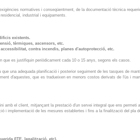
exigències normatives i conseqüentment, de la documentació tècnica requerida
residencial, industrial i equipaments.
ificis existents.
 tensió, tèrmiques, ascensors, etc.
ccessibilitat, contra incendis, planes d'autoprotecció, etc.
n que es justifiquin periòdicament cada 10 o 15 anys, segons els casos.
iu que una adequada planificació i posterior seguiment de les tasques de man
elliment d'aquestes, que es tradueixen en menors costos derivats de l'ús i ma
ini amb el client, mitjançant la prestació d'un servei integral que ens permeti
cució i implementació de les mesures establertes i fins a la finalització del pl
rida (ITE, legalització, etc).