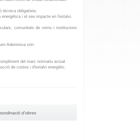
tècnica obligatòria.
 energètica i el seu impacte en l'estalvi.
iculars, comunitats de veïns i institucions
guim Adeinnova són:
l compliment del marc normatiu actual.
educció de costos i d'estalvi energètic.
coordinació d'obres