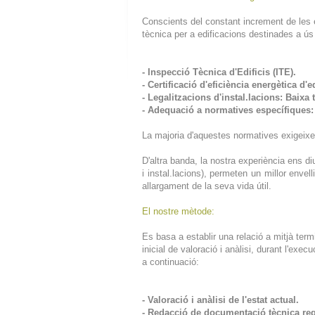
Conscients del constant increment de les 
tècnica per a edificacions destinades a ús 
- Inspecció Tècnica d'Edificis (ITE).
- Certificació d'eficiència energètica d'ed
- Legalitzacions d'instal.lacions: Baixa
- Adequació a normatives específiques: a
La majoria d'aquestes normatives exigeixe
D'altra banda, la nostra experiència ens d
i instal.lacions), permeten un millor env
allargament de la seva vida útil.
El nostre mètode:
Es basa a establir una relació a mitjà term
inicial de valoració i anàlisi, durant l'exe
a continuació:
- Valoració i anàlisi de l'estat actual.
- Redacció de documentació tècnica reque