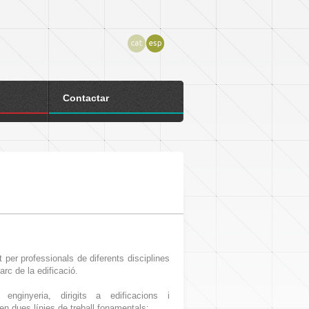
Contactar
per professionals de diferents disciplines
arc de la edificació.
 enginyeria, dirigits a edificacions i
 en dues línies de treball fonamentals: