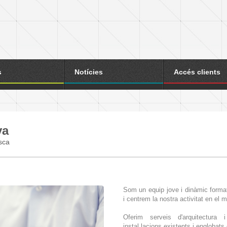
s
Notícies
Accés clients
va
asca
Som un equip jove i dinàmic format 
i centrem la nostra activitat en el m
Oferim serveis d'arquitectura i
instal.lacions existents i englobats