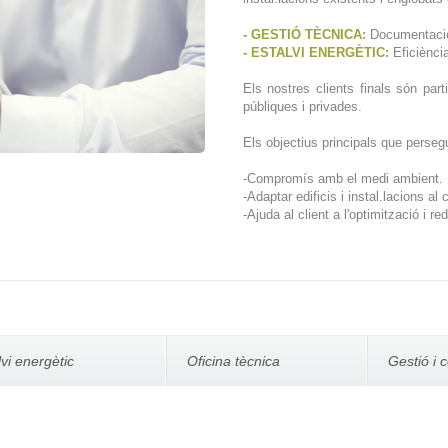
- GESTIÓ TÈCNICA:
Documentació 
- ESTALVI ENERGÈTIC:
Eficiència
Els nostres clients finals són part
públiques i privades.
Els objectius principals que perse
-Compromís amb el medi ambient.
-Adaptar edificis i instal.lacions a
-Ajuda al client a l'optimització i r
lvi energètic
Oficina tècnica
Gestió i 