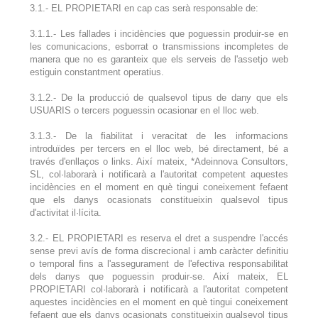
3.1.- EL PROPIETARI en cap cas serà responsable de:
3.1.1.- Les fallades i incidències que poguessin produir-se en
les comunicacions, esborrat o transmissions incompletes de
manera que no es garanteix que els serveis de l'assetjo web
estiguin constantment operatius.
3.1.2.- De la producció de qualsevol tipus de dany que els
USUARIS o tercers poguessin ocasionar en el lloc web.
3.1.3.- De la fiabilitat i veracitat de les informacions
introduïdes per tercers en el lloc web, bé directament, bé a
través d'enllaços o links. Així mateix, *Adeinnova Consultors,
SL, col·laborarà i notificarà a l'autoritat competent aquestes
incidències en el moment en què tingui coneixement fefaent
que els danys ocasionats constitueixin qualsevol tipus
d'activitat il·lícita.
3.2.- EL PROPIETARI es reserva el dret a suspendre l'accés
sense previ avís de forma discrecional i amb caràcter definitiu
o temporal fins a l'assegurament de l'efectiva responsabilitat
dels danys que poguessin produir-se. Així mateix, EL
PROPIETARI col·laborarà i notificarà a l'autoritat competent
aquestes incidències en el moment en què tingui coneixement
fefaent que els danys ocasionats constitueixin qualsevol tipus