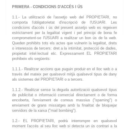
PRIMERA - CONDICIONS D'ACCÉS I ÚS
1.1.- La utilització de l'assetjo web del PROPIETARI, no
comporta l'obligatorietat d'inscripció de l'USUARI. Les
condicions d'accés i ús del present assetjo web es regeixen
estrictament per la legalitat vigent i pel principi de bona fe
comprometent-se l'USUARI a realitzar un bon ús de la web.
Queden prohibits tots els actes que vulnerin la legalitat, drets
o interessos de tercers: dret a la intimitat, protecció de dades,
propietat intel·lectual etc. Expressament EL PROPIETARI
prohibeix els següents:
1.1.1.- Realitzar accions que puguin produir en el lloc web o a
través del mateix per qualsevol mitjà qualsevol tipus de dany
als sistemes del PROPIETARI o a tercers.
1.1.2.- Realitzar sense la deguda autorització qualsevol tipus
de publicitat o informació comercial directament o de forma
encoberta, l'enviament de correus massius ("spaming") o
enviament de grans missatges amb la finalitat de bloquejar
servidors de la xarxa ("mail bombing").
1.2.- EL PROPIETARI, podrà interrompre en qualsevol
moment l'accés al seu lloc web si detecta un ús contrari a la