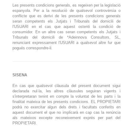
Les presents condicions generals, es regeixen per la legislació
espanyola. Per a la resolució de qualsevol controvèrsia o
conflicte que es derivi de les presents condicions generals
seran competents els Jutjats i Tribunals del domicili de
l'USUARI en el cas que aquest ostenti la condició de
consumidor. En un altre cas seran competents els Jutjats i
Tribunals del domicili de *Adeinnova Consultors, SL,
renunciant expressament l'USUARI a qualsevol altre fur que
pogués correspondre-li.
SISENA
En cas que qualsevol clàusula del present document sigui
declarada nul·la, les altres clàusules seguiran vigents i
s'interpretaran tenint en compte la voluntat de les parts i la
finalitat mateixa de les presents condicions. EL PROPIETARI
podrà no exercitar algun dels drets i facultats conferits en
aquest document el que no implicarà en cap cas la renúncia
als mateixos excepte reconeixement exprés per part del
PROPIETARI.