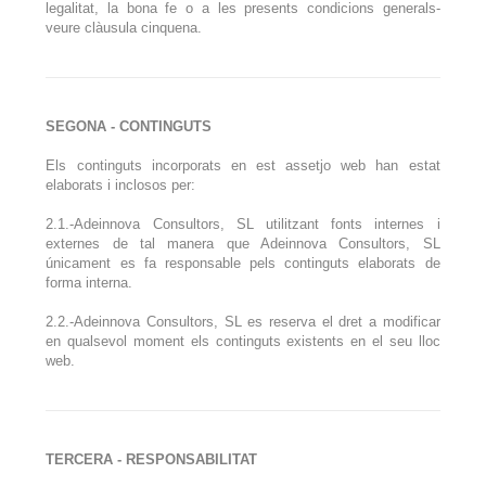
legalitat, la bona fe o a les presents condicions generals-
veure clàusula cinquena.
SEGONA - CONTINGUTS
Els continguts incorporats en est assetjo web han estat
elaborats i inclosos per:
2.1.-Adeinnova Consultors, SL utilitzant fonts internes i
externes de tal manera que Adeinnova Consultors, SL
únicament es fa responsable pels continguts elaborats de
forma interna.
2.2.-Adeinnova Consultors, SL es reserva el dret a modificar
en qualsevol moment els continguts existents en el seu lloc
web.
TERCERA - RESPONSABILITAT