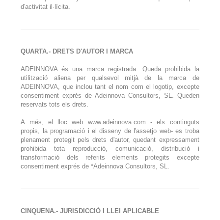
d'activitat il·lícita.
QUARTA.- DRETS D'AUTOR I MARCA
ADEINNOVA és una marca registrada. Queda prohibida la
utilització aliena per qualsevol mitjà de la marca de
ADEINNOVA, que inclou tant el nom com el logotip, excepte
consentiment exprés de Adeinnova Consultors, SL. Queden
reservats tots els drets.
A més, el lloc web www.adeinnova.com - els continguts
propis, la programació i el disseny de l'assetjo web- es troba
plenament protegit pels drets d'autor, quedant expressament
prohibida tota reproducció, comunicació, distribució i
transformació dels referits elements protegits excepte
consentiment exprés de *Adeinnova Consultors, SL.
CINQUENA.- JURISDICCIÓ I LLEI APLICABLE