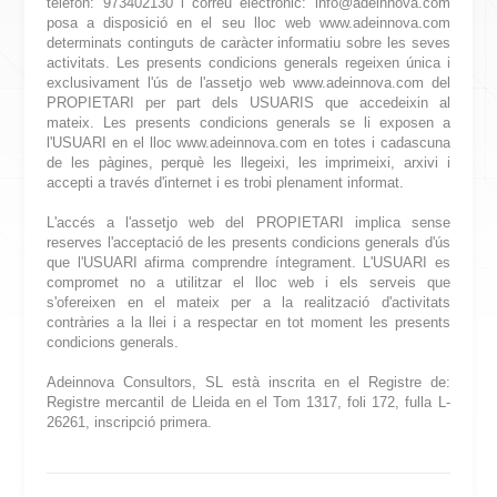
telèfon: 973402130 i correu electrònic: info@adeinnova.com
posa a disposició en el seu lloc web www.adeinnova.com
determinats continguts de caràcter informatiu sobre les seves
activitats. Les presents condicions generals regeixen única i
exclusivament l'ús de l'assetjo web www.adeinnova.com del
PROPIETARI per part dels USUARIS que accedeixin al
mateix. Les presents condicions generals se li exposen a
l'USUARI en el lloc www.adeinnova.com en totes i cadascuna
de les pàgines, perquè les llegeixi, les imprimeixi, arxivi i
accepti a través d'internet i es trobi plenament informat.
L'accés a l'assetjo web del PROPIETARI implica sense
reserves l'acceptació de les presents condicions generals d'ús
que l'USUARI afirma comprendre íntegrament. L'USUARI es
compromet no a utilitzar el lloc web i els serveis que
s'ofereixen en el mateix per a la realització d'activitats
contràries a la llei i a respectar en tot moment les presents
condicions generals.
Adeinnova Consultors, SL està inscrita en el Registre de:
Registre mercantil de Lleida en el Tom 1317, foli 172, fulla L-
26261, inscripció primera.