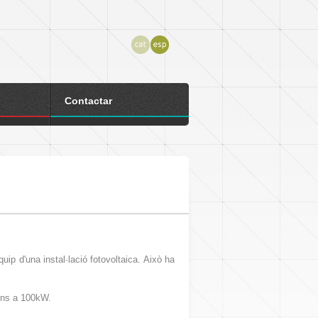
Contactar
uip d'una instal·lació fotovoltaica. Això ha
fins a 100kW.