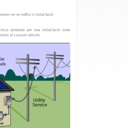
umeix en un edifici o instal·lació.
rica produida per una instal·lació solar
xisteix el consum elèctric.